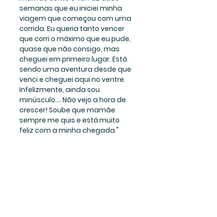
semanas que eu iniciei minha 
viagem que começou com uma 
corrida. Eu queria tanto vencer 
que corri o máximo que eu pude, 
quase que não consigo, mas 
cheguei em primeiro lugar. Está 
sendo uma aventura desde que 
venci e cheguei aqui no ventre. 
Infelizmente, ainda sou 
minúsculo.... Não vejo a hora de 
crescer! Soube que mamãe 
sempre me quis e está muito 
feliz com a minha chegada."
FICÇÃO BIOGRÁFICA
Junte-se a minha lista