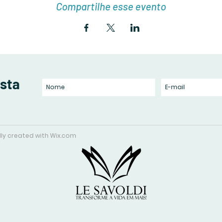
Compartilhe esse evento
ista
udly created with
Wix.com