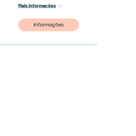
Mais informações
Informações
Junte-se a minha lista
Assine Já!
© 2023 by Little Belle Adventures.