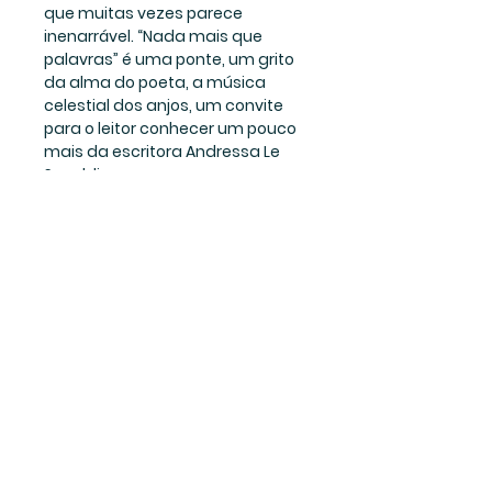
que muitas vezes parece 
inenarrável. “Nada mais que 
palavras” é uma ponte, um grito 
da alma do poeta, a música 
celestial dos anjos, um convite 
para o leitor conhecer um pouco 
mais da escritora Andressa Le 
Savoldi. 
Prefácio de NATHALIA WIGG - 
Autora do livro “Essência Azul: O 
sagrado caminho das estrelas”.
Este livro contém o ensaio "A 
Escritora".
Junte-se a minha lista